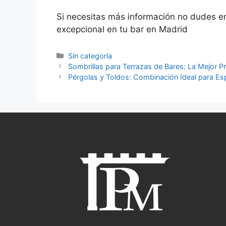
Si necesitas más información no dudes e
excepcional en tu bar en Madrid
Categorías
Sin categoría
Navegación
Sombrillas para Terrazas de Bares: La Mejor P
de
Pérgolas y Toldos: Combinación Ideal para Esp
entradas