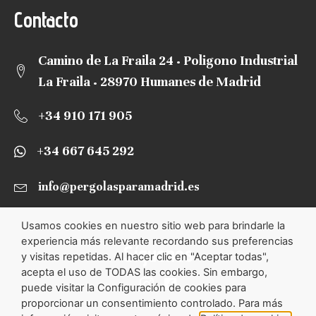
Contacto
Camino de La Fraila 24 · Poligono Industrial
La Fraila · 28970 Humanes de Madrid
+34 910 171 905
+34 667 645 292
info@pergolasparamadrid.es
Usamos cookies en nuestro sitio web para brindarle la
experiencia más relevante recordando sus preferencias
Síguenos
y visitas repetidas. Al hacer clic en "Aceptar todas",
acepta el uso de TODAS las cookies. Sin embargo,
puede visitar la Configuración de cookies para
proporcionar un consentimiento controlado. Para más