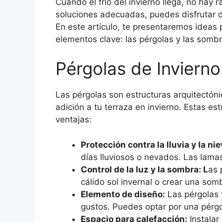
Cuando el frío del invierno llega, no hay 
soluciones adecuadas, puedes disfrutar de
En este artículo, te presentaremos ideas
elementos clave: las pérgolas y las sombri
Pérgolas de Inviern
Las pérgolas son estructuras arquitectón
adición a tu terraza en invierno. Estas es
ventajas:
Protección contra la lluvia y la nie
días lluviosos o nevados. Las lama
Control de la luz y la sombra: L
as 
cálido sol invernal o crear una so
Elemento de diseño:
Las pérgolas v
gustos. Puedes optar por una pérgol
Espacio para calefacción:
Instalar