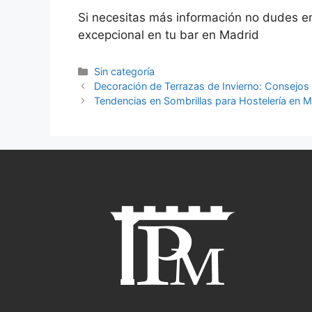
Si necesitas más información no dudes e
excepcional en tu bar en Madrid
Categorías
Sin categoría
Navegación
Decoración de Terrazas de Invierno: Consejo
de
Tendencias en Sombrillas para Hostelería en 
entradas